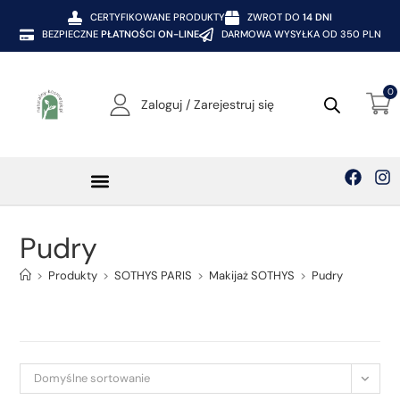
CERTYFIKOWANE PRODUKTY
ZWROT DO
14 DNI
BEZPIECZNE
PŁATNOŚCI ON-LINE
DARMOWA WYSYŁKA OD 350 PLN
0
Zaloguj / Zarejestruj się
Pudry
>
Produkty
>
SOTHYS PARIS
>
Makijaż SOTHYS
>
Pudry
Domyślne sortowanie