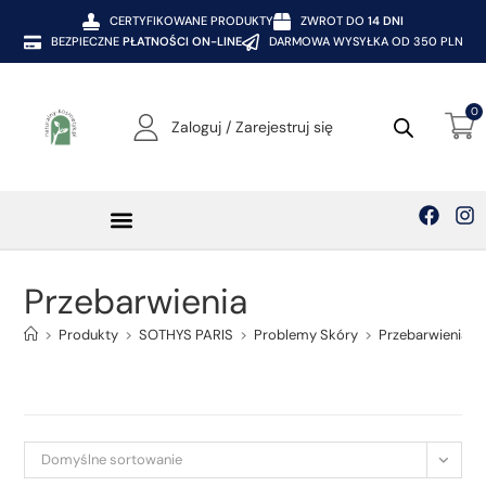
CERTYFIKOWANE PRODUKTY
ZWROT DO
14 DNI
BEZPIECZNE
PŁATNOŚCI ON-LINE
DARMOWA WYSYŁKA OD 350 PLN
0
Zaloguj / Zarejestruj się
Przebarwienia
>
Produkty
>
SOTHYS PARIS
>
Problemy Skóry
>
Przebarwienia
Domyślne sortowanie