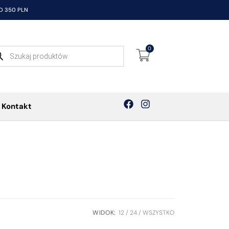
 350 PLN
0
Kontakt
WIDOK:
12
24
WSZYSTKO