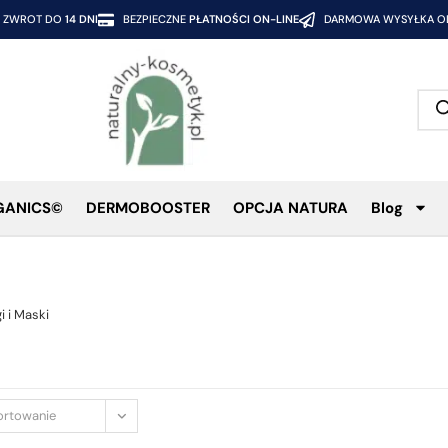
ZWROT DO
14 DNI
BEZPIECZNE
PŁATNOŚCI ON-LINE
DARMOWA WYSYŁKA OD
GANICS©
DERMOBOOSTER
OPCJA NATURA
Blog
i i Maski
ortowanie