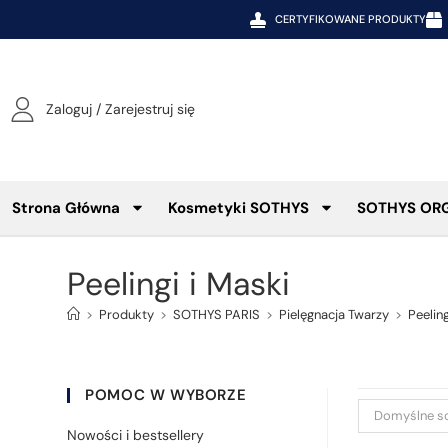
CERTYFIKOWANE PRODUKTY
Zaloguj / Zarejestruj się
Strona Główna
Kosmetyki SOTHYS
SOTHYS OR
Peelingi i Maski
>
Produkty
>
SOTHYS PARIS
>
Pielęgnacja Twarzy
>
Peeling
POMOC W WYBORZE
Domyślne s
Nowości i bestsellery