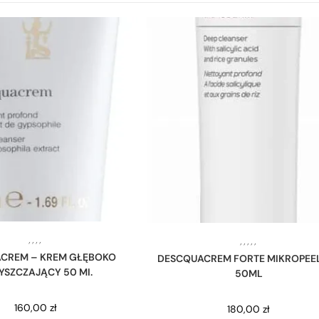
,
,
,
,
,
,
,
,
,
CREM – KREM GŁĘBOKO
DESCQUACREM FORTE MIKROPEE
YSZCZAJĄCY 50 MI.
50ML
160,00
zł
180,00
zł