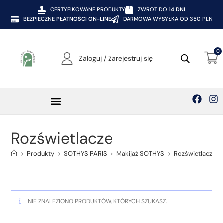
CERTYFIKOWANE PRODUKTY
ZWROT DO
14 DNI
BEZPIECZNE
PŁATNOŚCI ON-LINE
DARMOWA WYSYŁKA OD 350 PLN
0
Zaloguj / Zarejestruj się
Rozświetlacze
>
Produkty
>
SOTHYS PARIS
>
Makijaż SOTHYS
>
Rozświetlacze
NIE ZNALEZIONO PRODUKTÓW, KTÓRYCH SZUKASZ.