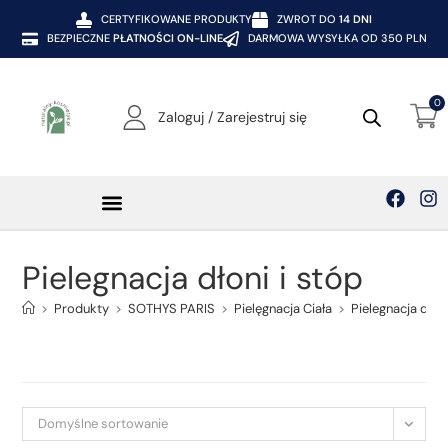
CERTYFIKOWANE PRODUKTY
ZWROT DO
14 DNI
BEZPIECZNE
PŁATNOŚCI ON-LINE
DARMOWA WYSYŁKA OD 350 PLN
0
Zaloguj / Zarejestruj się
Pielegnacja dłoni i stóp
>
Produkty
>
SOTHYS PARIS
>
Pielęgnacja Ciała
>
Pielegnacja dłoni
Domyślne sortowanie