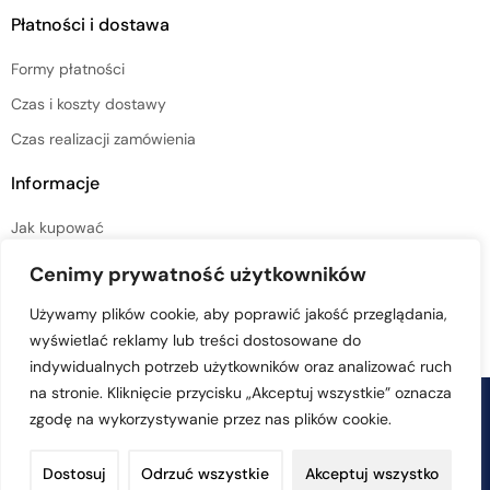
Płatności i dostawa
Formy płatności
Czas i koszty dostawy
Czas realizacji zamówienia
Informacje
Jak kupować
Regulamin sklepu
Cenimy prywatność użytkowników
Polityka prywatności
Używamy plików cookie, aby poprawić jakość przeglądania,
wyświetlać reklamy lub treści dostosowane do
indywidualnych potrzeb użytkowników oraz analizować ruch
na stronie. Kliknięcie przycisku „Akceptuj wszystkie” oznacza
© Copyright 2026 naturalny-kosmetyk.pl – Kosmetyki naturalne
zgodę na wykorzystywanie przez nas plików cookie.
sklep online – All Rights Reserved
Dostosuj
Odrzuć wszystkie
Akceptuj wszystko