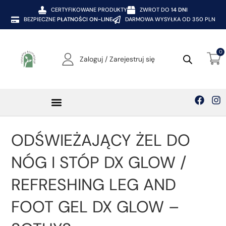
CERTYFIKOWANE PRODUKTY
ZWROT DO
14 DNI
BEZPIECZNE
PŁATNOŚCI ON-LINE
DARMOWA WYSYŁKA OD 350 PLN
0
Zaloguj / Zarejestruj się
ODŚWIEŻAJĄCY ŻEL DO
NÓG I STÓP DX GLOW /
REFRESHING LEG AND
FOOT GEL DX GLOW –