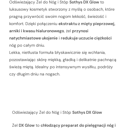
Odświeżający Żel do Nóg i Stóp
Sothys DX Glow
to
luksusowy kosmetyk stworzony z myślą o osobach, które
pragną przywrócić swoim nogom lekkość, świeżość i
komfort. Dzięki połączeniu
ekstraktu z mięty pieprzowej,
arniki i kwasu hialuronowego
, żel
przynosi
natychmiastowe ukojenie
i
redukuje uczucie ciężkości
nóg po całym dniu.
Lekka, nietłusta formuła błyskawicznie się wchłania,
pozostawiając skórę miękką, gładką i delikatnie pachnącą
świeżą miętą. Idealny po intensywnym wysiłku, podróży
czy długim dniu na nogach.
Charakterystyka Produktu
Odświeżający Żel do Nóg i Stóp
Sothys DX Glow
Żel
DX Glow
to
chłodzący preparat do pielęgnacji nóg i