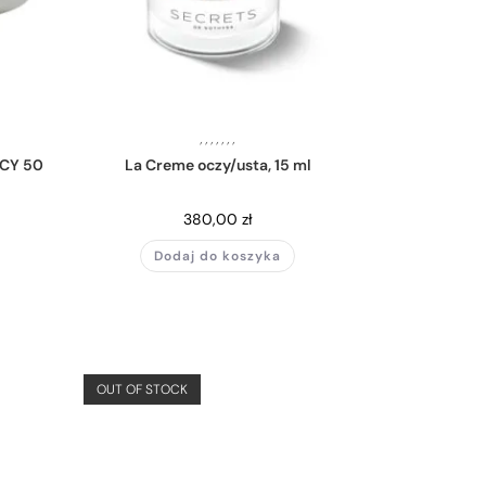
,
,
,
,
,
,
,
ĄCY 50
La Creme oczy/usta, 15 ml
380,00
zł
Dodaj do koszyka
OUT OF STOCK