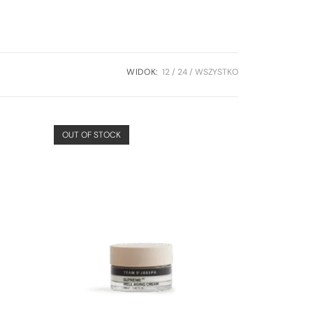
WIDOK:
12
24
WSZYSTKO
OUT OF STOCK