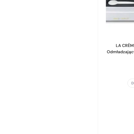
LA CRÈM
Odmładzający
D