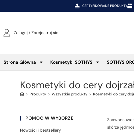
CERTYFIKOWANE PRODUKTY
Zaloguj / Zarejestruj się
Strona Główna
Kosmetyki SOTHYS
SOTHYS OR
Kosmetyki do cery dojrzał
>
Produkty
>
Wszystkie produkty
>
Kosmetyki do cery dojr
POMOC W WYBORZE
Zaawansowana 
skórze jędrno
Nowości i bestsellery