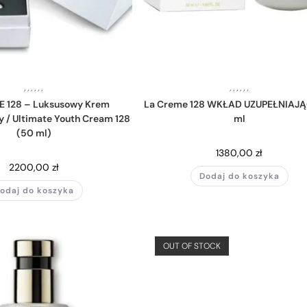
,
,
,
,
,
,
,
,
,
,
,
,
E 128 – Luksusowy Krem
La Creme 128 WKŁAD UZUPEŁNIAJ
 / Ultimate Youth Cream 128
ml
(50 ml)
1380,00
zł
2200,00
zł
Dodaj do koszyka
odaj do koszyka
OUT OF STOCK