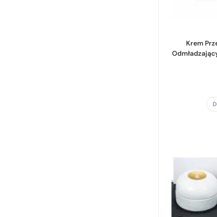
Krem Prz
Odmładzający
D