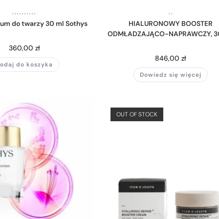
,
,
,
,
,
,
,
,
,
,
,
,
um do twarzy 30 ml Sothys
HIALURONOWY BOOSTER
ODMŁADZAJĄCO-NAPRAWCZY, 3
360,00
zł
846,00
zł
odaj do koszyka
Dowiedz się więcej
OUT OF STOCK