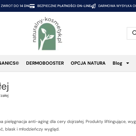
ZWROT DO
14 DNI
BEZPIECZNE
PŁATNOŚCI ON-LINE
DARMOWA WYSYŁKA OD
GANICS©
DERMOBOOSTER
OPCJA NATURA
Blog
ej
załej
pielęgnacja anti-aging dla cery dojrzałej. Produkty liftingujące, wy
ść, blask i młodzieńczy wygląd.