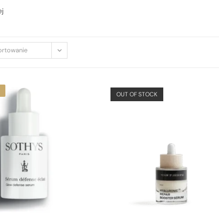
ej
ortowanie
OUT OF STOCK