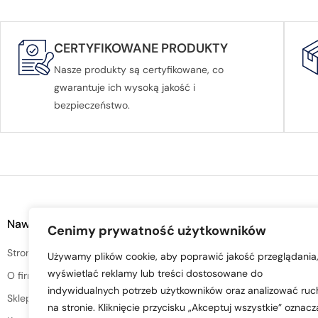
CERTYFIKOWANE PRODUKTY
Nasze produkty są certyfikowane, co
gwarantuje ich wysoką jakość i
bezpieczeństwo.
Nawigacja
Pomoc
Cenimy prywatność użytkowników
Strona główna
Zwroty i reklamacje
Używamy plików cookie, aby poprawić jakość przeglądania
wyświetlać reklamy lub treści dostosowane do
O firmie
Moje konto
indywidualnych potrzeb użytkowników oraz analizować ruc
Sklep
Moje zamówienia
na stronie. Kliknięcie przycisku „Akceptuj wszystkie” oznacz