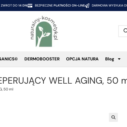
ZWROT DO
14 DNI
BEZPIECZNE
PŁATNOŚCI ON-LINE
DARMOWA WYSYŁKA OD
GANICS©
DERMOBOOSTER
OPCJA NATURA
Blog
PERUJĄCY WELL AGING, 50 m
, 50 ml
🔍