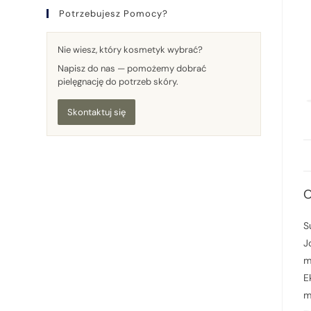
Potrzebujesz Pomocy?
Nie wiesz, który kosmetyk wybrać?
Napisz do nas — pomożemy dobrać
pielęgnację do potrzeb skóry.
Skontaktuj się
O
S
J
m
E
m