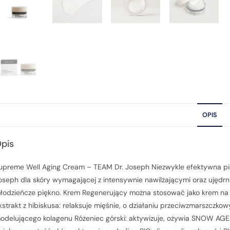
OPIS
pis
upreme Well Aging Cream – TEAM Dr. Joseph Niezwykle efektywna pi
oseph dla skóry wymagającej z intensywnie nawilżającymi oraz ujędr
łodzieńcze piękno. Krem Regenerujący można stosować jako krem na d
kstrakt z hibiskusa: relaksuje mięśnie, o działaniu przeciwzmarszczko
odelującego kolagenu Różeniec górski: aktywizuje, ożywia SNOW AGE: