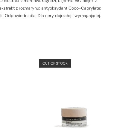
O ekstrakt z marchwi: łagodzi, ujędrnia BIO olejek z
 ekstrakt z rozmarynu: antyoksydant Coco-Caprylate:
lt. Odpowiedni dla: Dla cery dojrzałej i wymagającej.
OUT OF STOCK