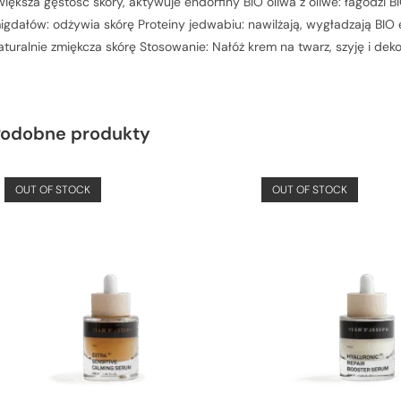
większa gęstość skóry, aktywuje endorfiny BIO oliwa z oliwe: łagodzi BI
igdałów: odżywia skórę Proteiny jedwabiu: nawilżają, wygładzają BIO
aturalnie zmiękcza skórę Stosowanie: Nałóż krem na twarz, szyję i deko
Podobne produkty
OUT OF STOCK
OUT OF STOCK