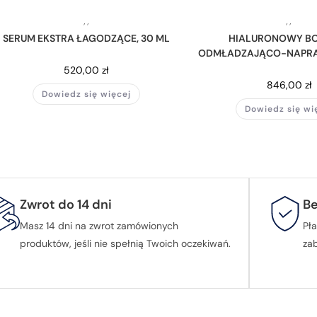
,
,
,
,
SERUM EKSTRA ŁAGODZĄCE, 30 ML
HIALURONOWY B
ODMŁADZAJĄCO-NAPRA
520,00
zł
846,00
zł
Dowiedz się więcej
Dowiedz się wi
Zwrot do 14 dni
Be
Masz 14 dni na zwrot zamówionych
Pła
produktów, jeśli nie spełnią Twoich oczekiwań.
za