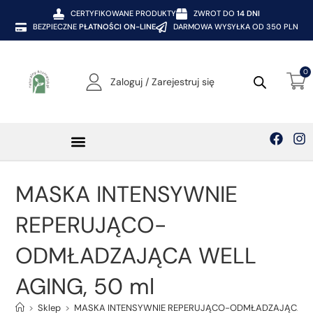
CERTYFIKOWANE PRODUKTY
ZWROT DO
14 DNI
BEZPIECZNE
PŁATNOŚCI ON-LINE
DARMOWA WYSYŁKA OD 350 PLN
0
Zaloguj / Zarejestruj się
MASKA INTENSYWNIE
REPERUJĄCO-
ODMŁADZAJĄCA WELL
AGING, 50 ml
>
Sklep
>
MASKA INTENSYWNIE REPERUJĄCO-ODMŁADZAJĄCA WE