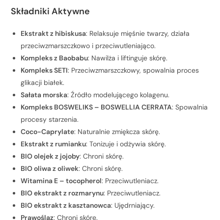
Składniki Aktywne
Ekstrakt z hibiskusa
: Relaksuje mięśnie twarzy, działa
przeciwzmarszczkowo i przeciwutleniająco.
Kompleks z Baobabu
: Nawilża i liftinguje skórę.
Kompleks SETI
: Przeciwzmarszczkowy, spowalnia proces
glikacji białek.
Sałata morska
: Źródło modelującego kolagenu.
Kompleks BOSWELIKS – BOSWELLIA CERRATA
: Spowalnia
procesy starzenia.
Coco-Caprylate
: Naturalnie zmiękcza skórę.
Ekstrakt z rumianku
: Tonizuje i odżywia skórę.
BIO olejek z jojoby
: Chroni skórę.
BIO oliwa z oliwek
: Chroni skórę.
Witamina E – tocopherol
: Przeciwutleniacz.
BIO ekstrakt z rozmarynu
: Przeciwutleniacz.
BIO ekstrakt z kasztanowca
: Ujędrniający.
Prawoślaz
: Chroni skórę.