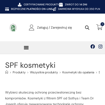
CERTYFIKOWANE PRODUKTY
ZWROT DO
14 DNI
BEZPIECZNE
PŁATNOŚCI ON-LINE
DARMOWA WYSYŁKA OD 350 PLN
0
Zaloguj / Zarejestruj się
SPF kosmetyki
>
Produkty
>
Wszystkie produkty
>
Kosmetyki do opalania
>
SPF
Wybierz skuteczną ochronę przeciwsłoneczną bez
kompromisów. Kosmetyki z filtrem SPF od Sothys i Team Dr
Joseph oferują zaawansowaną technologię ochrony