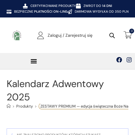
CERTYFIKOWANE PRODUKTY
ZWROT DO
14 DNI
BEZPIECZNE
PŁATNOŚCI ON-LINE
DARMOWA WYSYŁKA OD 350 PLN
0
Zaloguj / Zarejestruj się
Kalendarz Adwentowy
2025
>
Produkty
>
ZESTAWY PREMIUM — edycja świąteczna Boże Narod