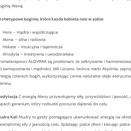
oginią Ateną.
rchetypowe boginie, które każda kobieta nosi w sobie:
Hera – mądra i współczująca
Atena – silna i radosna
Hekate – intuicyjna i tajemnicza
Afrodyta – kreatywna i uwodzicielska
romaterapeuci ALQVIMIA są przekonani, że odkrywanie i harmonizowani
o samopoznania i mądrości. Idili Lizcano, twórca marki Alqvimia, zapr
nergią czterech bogiń, wykorzystując cenne naturalne olejki eteryczne, 
aśminu.
edytacja
Z energią Ateny przywołujemy siłę, przywództwo i jasność
apach geranium, który rozbudzi poczucie dążenia do celu.
udra Kali
Mudry to gesty pomagające ukierunkować energię na określ
ewnętrznej siły z jasnością celu. Splatając palce dłoni i kierując pal