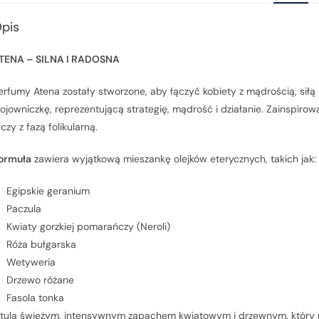
pis
TENA – SILNA I RADOSNA
erfumy Atena zostały stworzone, aby łączyć kobiety z mądrością, si
ojowniczkę, reprezentującą strategię, mądrość i działanie. Zainspirow
ączy z fazą folikularną.
ormuła
zawiera wyjątkową mieszankę olejków eterycznych, takich jak:
Egipskie geranium
Paczula
Kwiaty gorzkiej pomarańczy (Neroli)
Róża bułgarska
Wetyweria
Drzewo różane
Fasola tonka
tula świeżym, intensywnym zapachem kwiatowym i drzewnym, który 