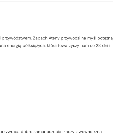
łą i przywództwem. Zapach Ateny przywodzi na myśl potężną
ana energią półksiężyca, która towarzyszy nam co 28 dni i
przywraca dobre samopoczucie i łączy z wewnętrzną