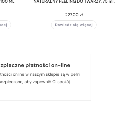
100 ML
NATURALNY PEELING DO TWARZY, 75 ml.
227,00
zł
ęcej
Dowiedz się więcej
zpieczne płatności on-line
tności online w naszym sklepie są w pełni
bezpieczone, aby zapewnić Ci spokój.