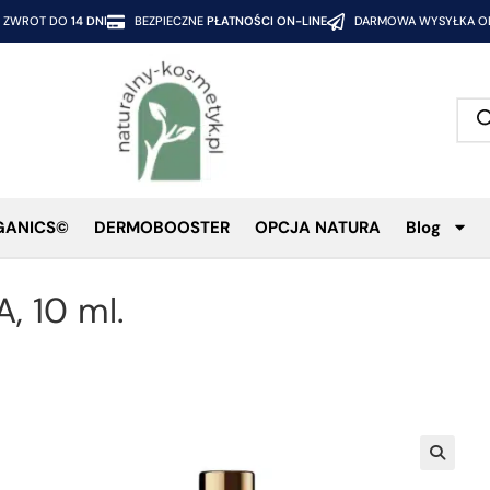
ZWROT DO
14 DNI
BEZPIECZNE
PŁATNOŚCI ON-LINE
DARMOWA WYSYŁKA OD
GANICS©
DERMOBOOSTER
OPCJA NATURA
Blog
, 10 ml.