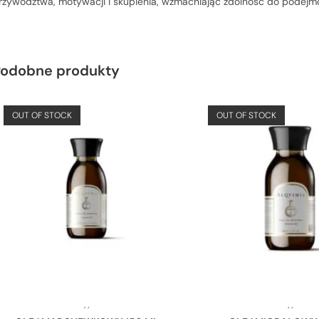
rzywództwa, motywacji i skupienia, wzmacniając zdolność do podejmo
Podobne produkty
OUT OF STOCK
OUT OF STOCK
,
,
,
,