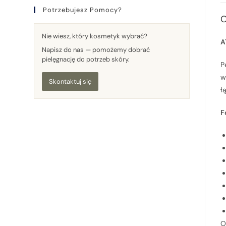
Potrzebujesz Pomocy?
O
Nie wiesz, który kosmetyk wybrać?
A
Napisz do nas — pomożemy dobrać
pielęgnację do potrzeb skóry.
P
w
Skontaktuj się
ł
F
O