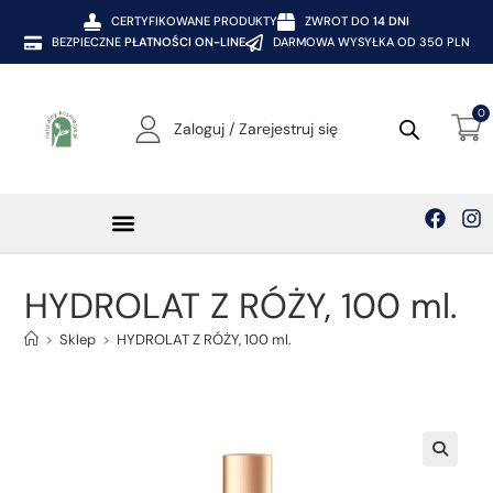
CERTYFIKOWANE PRODUKTY
ZWROT DO
14 DNI
BEZPIECZNE
PŁATNOŚCI ON-LINE
DARMOWA WYSYŁKA OD 350 PLN
0
Zaloguj / Zarejestruj się
HYDROLAT Z RÓŻY, 100 ml.
>
Sklep
>
HYDROLAT Z RÓŻY, 100 ml.