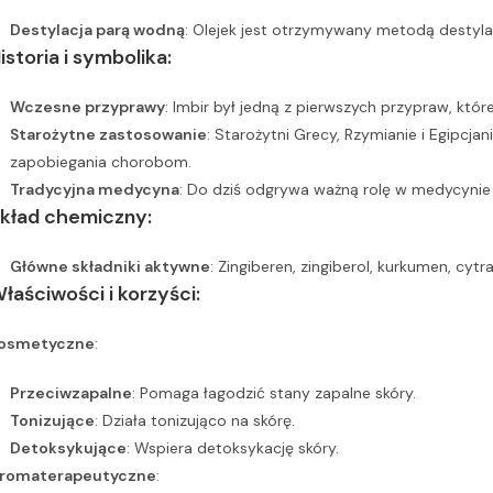
Destylacja parą wodną
: Olejek jest otrzymywany metodą destylac
istoria i symbolika:
Wczesne przyprawy
: Imbir był jedną z pierwszych przypraw, które
Starożytne zastosowanie
: Starożytni Grecy, Rzymianie i Egipcjan
zapobiegania chorobom.
Tradycyjna medycyna
: Do dziś odgrywa ważną rolę w medycynie a
kład chemiczny:
Główne składniki aktywne
: Zingiberen, zingiberol, kurkumen, cyt
łaściwości i korzyści:
osmetyczne
:
Przeciwzapalne
: Pomaga łagodzić stany zapalne skóry.
Tonizujące
: Działa tonizująco na skórę.
Detoksykujące
: Wspiera detoksykację skóry.
romaterapeutyczne
: