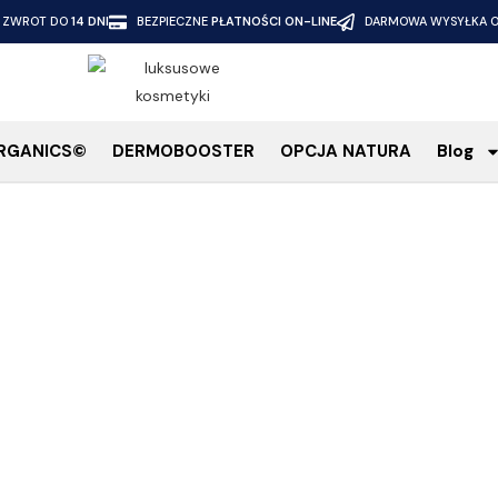
ZWROT DO
14 DNI
BEZPIECZNE
PŁATNOŚCI ON-LINE
DARMOWA WYSYŁKA O
RGANICS©
DERMOBOOSTER
OPCJA NATURA
Blog