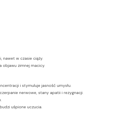
, nawet w czasie ciąży.
a objawu zimnej macicy.
centracji i stymuluje jasność umysłu.
zerpanie nerwowe, stany apatii i rezygnacji.
.
budzi uśpione uczucia.