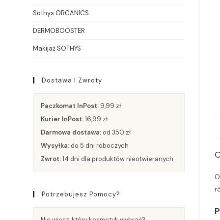
Sothys ORGANICS
DERMOBOOSTER
Makijaż SOTHYS
Dostawa I Zwroty
Paczkomat InPost:
9,99 zł
Kurier InPost:
16,99 zł
Darmowa dostawa:
od 350 zł
Wysyłka:
do 5 dni roboczych
O
Zwrot:
14 dni dla produktów nieotwieranych
O
r
Potrzebujesz Pomocy?
P
Nie wiesz, który kosmetyk wybrać?