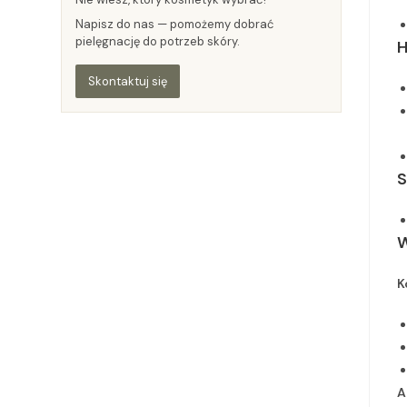
Napisz do nas — pomożemy dobrać
pielęgnację do potrzeb skóry.
H
Skontaktuj się
S
W
K
A