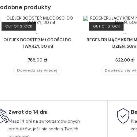
Podobne produkty
OUT OF STOCK
OUT OF STOCK
,
,
,
,
OLEJEK BOOSTER MŁODOŚCI DO
REGENERUJĄCY KREM M
TWARZY, 30 ml
DZIEŃ, 50m
788,00
zł
622,00
zł
Dowiedz się więcej
Dowiedz się wi
Zwrot do 14 dni
Be
Masz 14 dni na zwrot zamówionych
Pła
produktów, jeśli nie spełnią Twoich
za
oczekiwań.