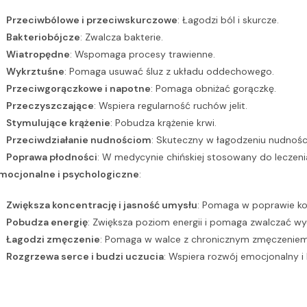
Przeciwbólowe i przeciwskurczowe
: Łagodzi ból i skurcze.
Bakteriobójcze
: Zwalcza bakterie.
Wiatropędne
: Wspomaga procesy trawienne.
Wykrztuśne
: Pomaga usuwać śluz z układu oddechowego.
Przeciwgorączkowe i napotne
: Pomaga obniżać gorączkę.
Przeczyszczające
: Wspiera regularność ruchów jelit.
Stymulujące krążenie
: Pobudza krążenie krwi.
Przeciwdziałanie nudnościom
: Skuteczny w łagodzeniu nudności
Poprawa płodności
: W medycynie chińskiej stosowany do leczeni
mocjonalne i psychologiczne
:
Zwiększa koncentrację i jasność umysłu
: Pomaga w poprawie kon
Pobudza energię
: Zwiększa poziom energii i pomaga zwalczać wyc
Łagodzi zmęczenie
: Pomaga w walce z chronicznym zmęczeniem
Rozgrzewa serce i budzi uczucia
: Wspiera rozwój emocjonalny i 