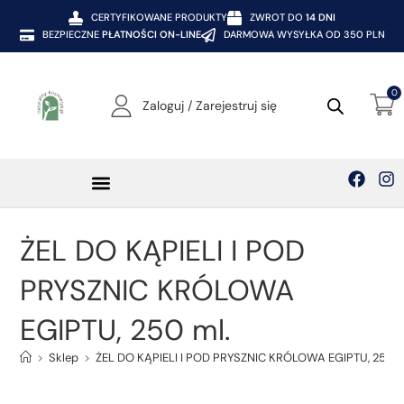
CERTYFIKOWANE PRODUKTY
ZWROT DO
14 DNI
BEZPIECZNE
PŁATNOŚCI ON-LINE
DARMOWA WYSYŁKA OD 350 PLN
0
Zaloguj / Zarejestruj się
ŻEL DO KĄPIELI I POD
PRYSZNIC KRÓLOWA
EGIPTU, 250 ml.
>
Sklep
>
ŻEL DO KĄPIELI I POD PRYSZNIC KRÓLOWA EGIPTU, 250 m