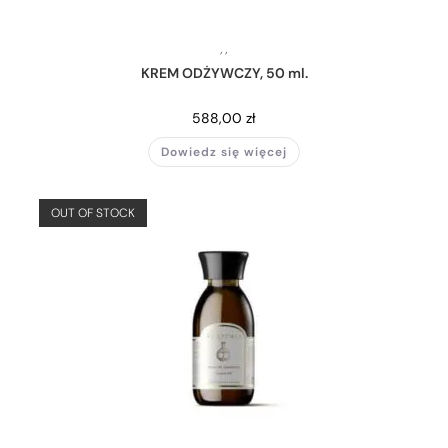
,
,
KREM ODŻYWCZY, 50 ml.
588,00
zł
Dowiedz się więcej
OUT OF STOCK