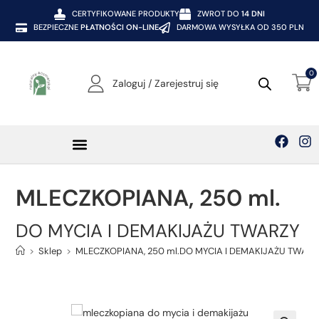
CERTYFIKOWANE PRODUKTY
ZWROT DO
14 DNI
BEZPIECZNE
PŁATNOŚCI ON-LINE
DARMOWA WYSYŁKA OD 350 PLN
0
Zaloguj / Zarejestruj się
MLECZKOPIANA, 250 ml.
DO MYCIA I DEMAKIJAŻU TWARZY
>
Sklep
>
MLECZKOPIANA, 250 ml.DO MYCIA I DEMAKIJAŻU TWAR