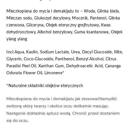
Mleczkopiana do mycia i demakijażu to – Woda, Glinka biała,
Mleczan sodu, Glukozyd decylowy, Mocznik, Pantenol, Glinka
czerwona, Gliceryna, Olejek eteryczny grejfrutowy, Kwas
dehydrooctowy, Alkohol benzylowy, Guma ksantanowa, Olejek
ylang ylang
Inci:Aqua, Kaolin, Sodium Lactate, Urea, Decyl Glucoside, Illite,
Glycerin, Coco-Glucoside, Panthenol, Benzyl Alcohol, Citrus
Paradisi Peel Oil, Xanthan Gum, Dehydroacetic Acid, Cananga
Odorata Flower Oil, Limonene*
*Naturalne składniki olejków eterycznych
Mleczkopiana do mycia i demakijażu jak stosowaćNamydlić
zwilżoną skórę twarzy i okolice oczu delikatnie masując.
Następnie dokładnie spłucz wodą. Chronić przed dostaniem
się do oczu.