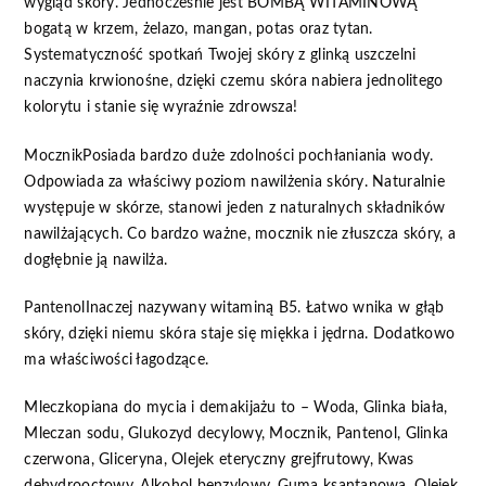
wygląd skóry. Jednocześnie jest BOMBĄ WITAMINOWĄ
bogatą w krzem, żelazo, mangan, potas oraz tytan.
Systematyczność spotkań Twojej skóry z glinką uszczelni
naczynia krwionośne, dzięki czemu skóra nabiera jednolitego
kolorytu i stanie się wyraźnie zdrowsza!
MocznikPosiada bardzo duże zdolności pochłaniania wody.
Odpowiada za właściwy poziom nawilżenia skóry. Naturalnie
występuje w skórze, stanowi jeden z naturalnych składników
nawilżających. Co bardzo ważne, mocznik nie złuszcza skóry, a
dogłębnie ją nawilża.
PantenolInaczej nazywany witaminą B5. Łatwo wnika w głąb
skóry, dzięki niemu skóra staje się miękka i jędrna. Dodatkowo
ma właściwości łagodzące.
Mleczkopiana do mycia i demakijażu to – Woda, Glinka biała,
Mleczan sodu, Glukozyd decylowy, Mocznik, Pantenol, Glinka
czerwona, Gliceryna, Olejek eteryczny grejfrutowy, Kwas