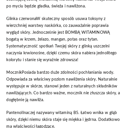
po myciu będzie gładka, świeża i nawilżona.
Glinka czerwonaW skuteczny sposób usuwa toksyny z
wierzchniej warstwy naskórka, co zauważalnie poprawia
wygląd skóry. Jednocześnie jest BOMBĄ WITAMINOWĄ
bogatą w krzem, żelazo, mangan, potas oraz tytan.
Systematyczność spotkań Twojej skóry z glinką uszczelni
naczynia krwionośne, dzięki czemu skóra nabiera jednolitego
kolorytu i stanie się wyraźnie zdrowsza!
MocznikPosiada bardzo duże zdolności pochłaniania wody.
Odpowiada za właściwy poziom nawilżenia skóry. Naturalnie
występuje w skórze, stanowi jeden z naturalnych składników
nawilżających. Co bardzo ważne, mocznik nie złuszcza skóry, a
dogłębnie ją nawilża.
PantenolInaczej nazywany witaminą B5. Łatwo wnika w głąb
skóry, dzięki niemu skóra staje się miękka i jędrna. Dodatkowo
ma właściwości łagodzące.