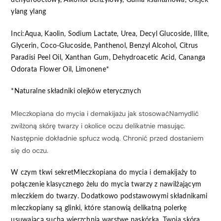
dehydrooctowy, Alkohol benzylowy, Guma ksantanowa, Olejek
ylang ylang
Inci:Aqua, Kaolin, Sodium Lactate, Urea, Decyl Glucoside, Illite,
Glycerin, Coco-Glucoside, Panthenol, Benzyl Alcohol, Citrus
Paradisi Peel Oil, Xanthan Gum, Dehydroacetic Acid, Cananga
Odorata Flower Oil, Limonene*
*Naturalne składniki olejków eterycznych
Mleczkopiana do mycia i demakijażu jak stosowaćNamydlić
zwilżoną skórę twarzy i okolice oczu delikatnie masując.
Następnie dokładnie spłucz wodą. Chronić przed dostaniem
się do oczu.
W czym tkwi sekretMleczkopiana do mycia i demakijaży to
połączenie klasycznego żelu do mycia twarzy z nawilżającym
mleczkiem do twarzy. Dodatkowo podstawowymi składnikami
mleczkopiany są glinki, które stanowią delikatną polerkę
usuwającą suchą wierzchnią warstwę naskórka. Twoja skóra