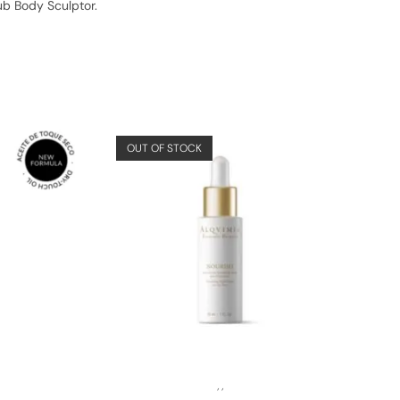
ub Body Sculptor.
OUT OF STOCK
,
,