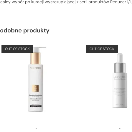
dealny wybór po kuracji wyszczuplającej z serii produktów Reducer i/l
Podobne produkty
OUT OF STOCK
OUT OF STOCK
,
,
,
,