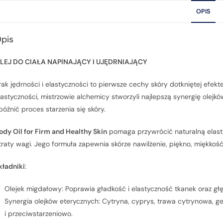
OPIS
pis
LEJ DO CIAŁA NAPINAJĄCY I UJĘDRNIAJĄCY
rak jędrności i elastyczności to pierwsze cechy skóry dotkniętej efekt
lastyczności, mistrzowie alchemicy stworzyli najlepszą synergię olejk
późnić proces starzenia się skóry.
ody Oil for Firm and Healthy Skin
pomaga przywrócić naturalną elasty
traty wagi. Jego formuła zapewnia skórze nawilżenie, piękno, miękkość 
kładniki
:
Olejek migdałowy: Poprawia gładkość i elastyczność tkanek oraz głę
Synergia olejków eterycznych: Cytryna, cyprys, trawa cytrynowa, ge
i przeciwstarzeniowo.