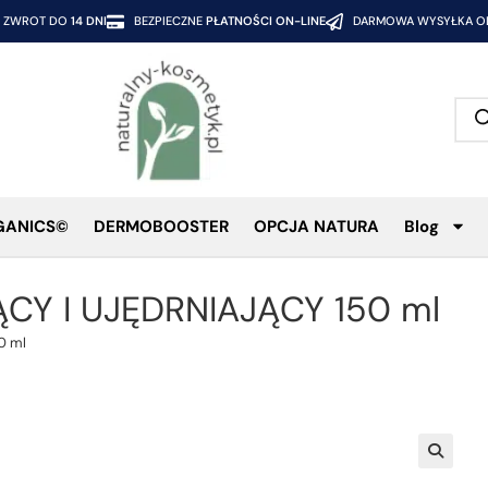
ZWROT DO
14 DNI
BEZPIECZNE
PŁATNOŚCI ON-LINE
DARMOWA WYSYŁKA OD
GANICS©
DERMOBOOSTER
OPCJA NATURA
Blog
CY I UJĘDRNIAJĄCY 150 ml
0 ml
🔍