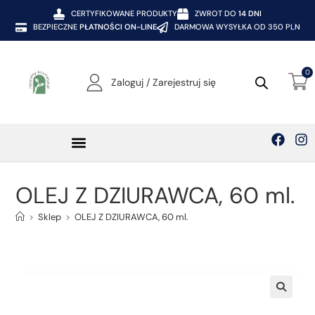
CERTYFIKOWANE PRODUKTY
ZWROT DO
14 DNI
BEZPIECZNE
PŁATNOŚCI ON-LINE
DARMOWA WYSYŁKA OD 350 PLN
0
Zaloguj / Zarejestruj się
OLEJ Z DZIURAWCA, 60 ml.
>
Sklep
>
OLEJ Z DZIURAWCA, 60 ml.