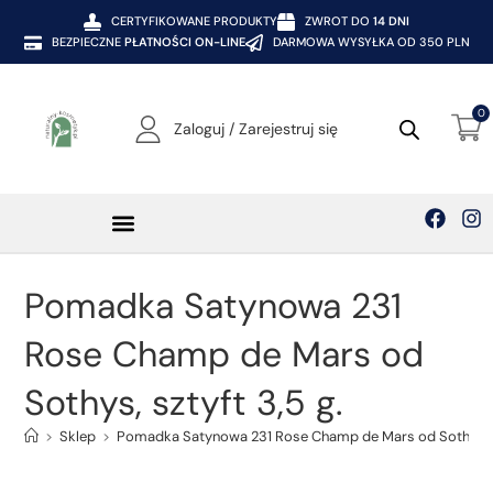
CERTYFIKOWANE PRODUKTY
ZWROT DO
14 DNI
BEZPIECZNE
PŁATNOŚCI ON-LINE
DARMOWA WYSYŁKA OD 350 PLN
0
Zaloguj / Zarejestruj się
Kosmetyki SOTHYS
Pomadka Satynowa 231
Rose Champ de Mars od
Sothys, sztyft 3,5 g.
>
Sklep
>
Pomadka Satynowa 231 Rose Champ de Mars od Sothys, sz