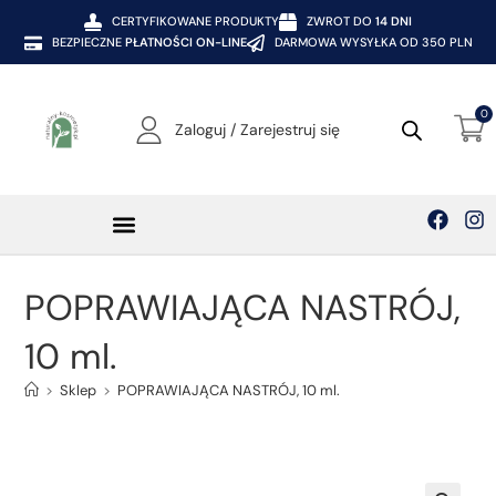
CERTYFIKOWANE PRODUKTY
ZWROT DO
14 DNI
BEZPIECZNE
PŁATNOŚCI ON-LINE
DARMOWA WYSYŁKA OD 350 PLN
0
Zaloguj / Zarejestruj się
POPRAWIAJĄCA NASTRÓJ,
10 ml.
>
Sklep
>
POPRAWIAJĄCA NASTRÓJ, 10 ml.