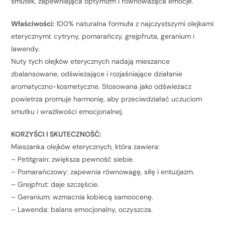
smutek, zapewniająca optymizm i równoważąca emocje.
Właściwości:
100% naturalna formuła z najczystszymi olejkami
eterycznymi: cytryny, pomarańczy, grejpfruta, geranium i
lawendy.
Nuty tych olejków eterycznych nadają mieszance
zbalansowane, odświeżające i rozjaśniające działanie
aromatyczno-kosmetyczne. Stosowana jako odświeżacz
powietrza promuje harmonię, aby przeciwdziałać uczuciom
smutku i wrażliwości emocjonalnej.
KORZYŚCI I SKUTECZNOŚĆ:
Mieszanka olejków eterycznych, która zawiera:
– Petitgrain: zwiększa pewność siebie.
– Pomarańczowy: zapewnia równowagę, siłę i entuzjazm.
– Grejpfrut: daje szczęście.
– Geranium: wzmacnia kobiecą samoocenę.
– Lawenda: balans emocjonalny, oczyszcza.