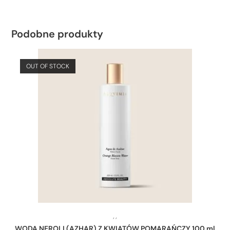
Podobne produkty
OUT OF STOCK
,
,
WODA NEROLI (AZHAR) Z KWIATÓW POMARAŃCZY 100 ml