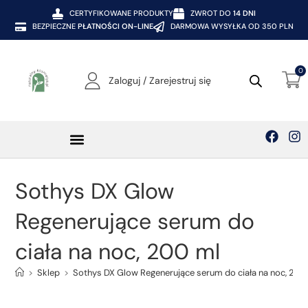
CERTYFIKOWANE PRODUKTY
ZWROT DO
14 DNI
BEZPIECZNE
PŁATNOŚCI ON-LINE
DARMOWA WYSYŁKA OD 350 PLN
0
Zaloguj / Zarejestruj się
Sothys DX Glow
Regenerujące serum do
ciała na noc, 200 ml
>
Sklep
>
Sothys DX Glow Regenerujące serum do ciała na noc, 200