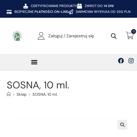
CERTYFIKOWANE PRODUKTY
ZWROT DO
14 DNI
BEZPIECZNE
PŁATNOŚCI ON-LINE
DARMOWA WYSYŁKA OD 350 PLN
0
Zaloguj / Zarejestruj się
SOSNA, 10 ml.
>
Sklep
>
SOSNA, 10 ml.
🔍