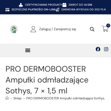
CERTYFIKOWANE PRODUKTY
ZWROT DO
14 DNI
BEZPIECZNE
PŁATNOŚCI ON-LINE
DARMOWA WYSYŁKA OD 350 PLN
0
Zaloguj / Zarejestruj się
PRO DERMOBOOSTER
Ampułki odmładzające
Sothys, 7 × 1,5 ml
>
Sklep
>
PRO DERMOBOOSTER Ampułki odmładzające Sothys, 7 × 1