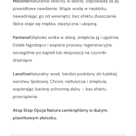
Mocznik
Naturalnie obecny w skórze, odpowiada za jej
prawidłowe nawilżenie. Wiąże wodę w naskórku,
nawadniając go od wewnątrz, bez efektu złuszczania.
Skóra staje się miękka, elastyczna i ukojoną.
Pantenol
Głęboko wnika w skórę, zmiękcza ją i ujędrnia.
Działa łagodząco i wspiera procesy regeneracyjne,
szczególnie po kąpieli lub ekspozycji na czynniki
drażniące.
Lanolina
Naturalny wosk, bardzo podobny do ludzkiej
warstwy lipidowej. Chroni, natłuszcza i zmiękcza,
wspierając barierę ochronną skóry – bez efektu
przeciążenia.
Atop Stop Opcja Natura zamknęliśmy w dużym,
plastikowym słoiczku.