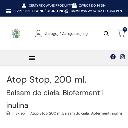
CERTYFIKOWANE PRODUKTY
ZWROT DO
14 DNI
BEZPIECZNE
PŁATNOŚCI ON-LINE
DARMOWA WYSYŁKA OD 350 PLN
0
Zaloguj / Zarejestruj się
Kosmetyki SOTHYS
Atop Stop, 200 ml.
Balsam do ciała. Bioferment i
inulina
>
Sklep
>
Atop Stop, 200 ml.Balsam do ciała. Bioferment i inulina