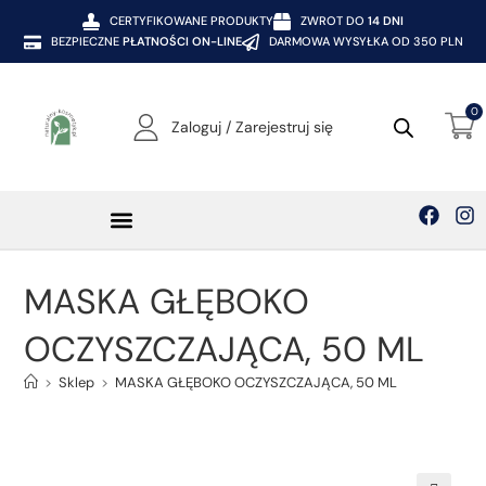
CERTYFIKOWANE PRODUKTY
ZWROT DO
14 DNI
BEZPIECZNE
PŁATNOŚCI ON-LINE
DARMOWA WYSYŁKA OD 350 PLN
0
Zaloguj / Zarejestruj się
Kosmetyki SOTHYS
MASKA GŁĘBOKO
OCZYSZCZAJĄCA, 50 ML
>
Sklep
>
MASKA GŁĘBOKO OCZYSZCZAJĄCA, 50 ML