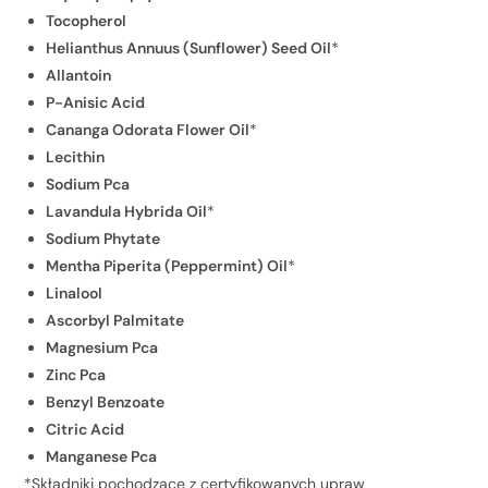
Tocopherol
Helianthus Annuus (Sunflower) Seed Oil
*
Allantoin
P-Anisic Acid
Cananga Odorata Flower Oil
*
Lecithin
Sodium Pca
Lavandula Hybrida Oil
*
Sodium Phytate
Mentha Piperita (Peppermint) Oil
*
Linalool
Ascorbyl Palmitate
Magnesium Pca
Zinc Pca
Benzyl Benzoate
Citric Acid
Manganese Pca
*Składniki pochodzące z certyfikowanych upraw