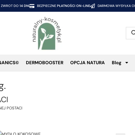
ZWROT DO
14 DNI
BEZPIECZNE
PŁATNOŚCI ON-LINE
DARMOWA WYSYŁKA OD
GANICS©
DERMOBOOSTER
OPCJA NATURA
Blog
g.
CI
NEJ POSTACI