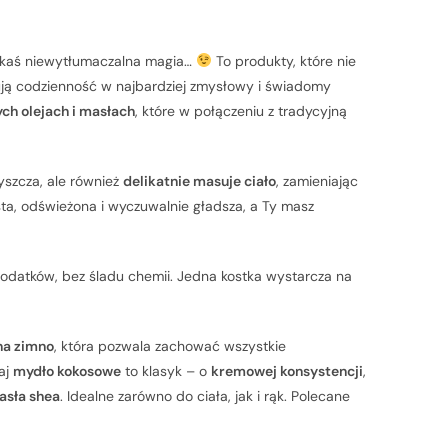
akaś niewytłumaczalna magia…
To produkty, które nie
brują codzienność w najbardziej zmysłowy i świadomy
ych olejach i masłach
, które w połączeniu z tradycyjną
yszcza, ale również
delikatnie masuje ciało
, zamieniając
ta, odświeżona i wyczuwalnie gładsza, a Ty masz
odatków, bez śladu chemii. Jedna kostka wystarcza na
na zimno
, która pozwala zachować wszystkie
aj
mydło kokosowe
to klasyk – o
kremowej konsystencji
,
asła shea
. Idealne zarówno do ciała, jak i rąk. Polecane