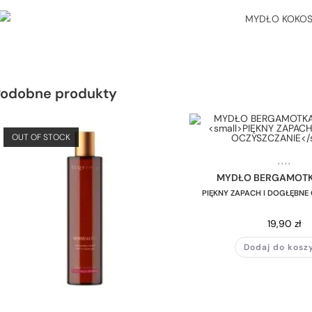
Podobne produkty
OUT OF STOCK
,
,
,
,
MYDŁO BERGAMOTKA
PIĘKNY ZAPACH I DOGŁĘBNE
19,90
zł
Dodaj do kosz