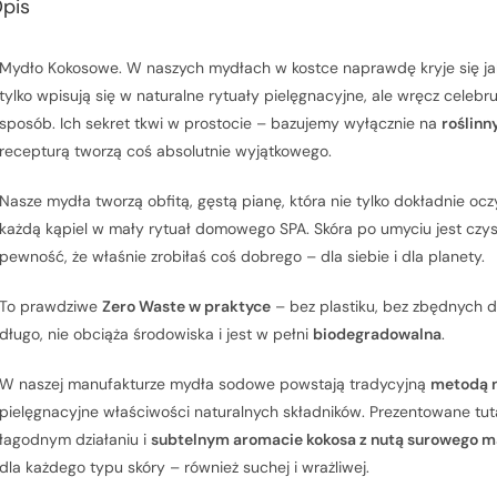
pis
Mydło Kokosowe. W naszych mydłach w kostce naprawdę kryje się j
tylko wpisują się w naturalne rytuały pielęgnacyjne, ale wręcz cele
sposób. Ich sekret tkwi w prostocie – bazujemy wyłącznie na
roślinn
recepturą tworzą coś absolutnie wyjątkowego.
Nasze mydła tworzą obfitą, gęstą pianę, która nie tylko dokładnie ocz
każdą kąpiel w mały rytuał domowego SPA. Skóra po umyciu jest czys
pewność, że właśnie zrobiłaś coś dobrego – dla siebie i dla planety.
To prawdziwe
Zero Waste w praktyce
– bez plastiku, bez zbędnych d
długo, nie obciąża środowiska i jest w pełni
biodegradowalna
.
W naszej manufakturze mydła sodowe powstają tradycyjną
metodą 
pielęgnacyjne właściwości naturalnych składników. Prezentowane tut
łagodnym działaniu i
subtelnym aromacie kokosa z nutą surowego m
dla każdego typu skóry – również suchej i wrażliwej.