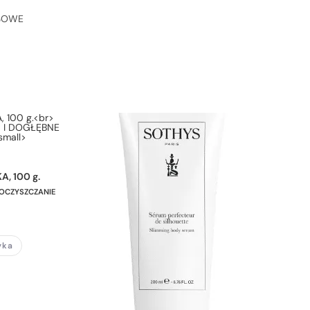
, 100 g.
 OCZYSZCZANIE
yka