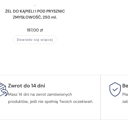
,
,
ŻEL DO KĄPIELI I POD PRYSZNIC
ZMYSŁOWOŚĆ, 250 ml.
197,00
zł
Dowiedz się więcej
Zwrot do 14 dni
Be
Masz 14 dni na zwrot zamówionych
Pła
produktów, jeśli nie spełnią Twoich oczekiwań.
za