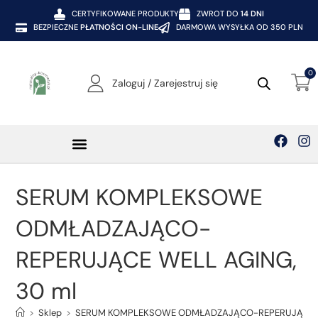
CERTYFIKOWANE PRODUKTY
ZWROT DO
14 DNI
BEZPIECZNE
PŁATNOŚCI ON-LINE
DARMOWA WYSYŁKA OD 350 PLN
0
Zaloguj / Zarejestruj się
SERUM KOMPLEKSOWE
ODMŁADZAJĄCO-
REPERUJĄCE WELL AGING,
30 ml
>
Sklep
>
SERUM KOMPLEKSOWE ODMŁADZAJĄCO-REPERUJĄCE WE