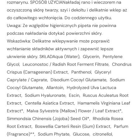
rozmarynu. SPOSÓB UŻYCIANakładaj rano i wieczorem na
oczyszczoną skórę twarzy, szyi i dekoltu i delikatnie wklep aż
do całkowitego wchłonięcia. Do codziennego użytku.
Uwaga: Ze względów higienicznych pipeta nie powinna
podczas nakładania dotykać powierzchni skóry.
Wskazówka: Delikatne wklepywanie może poprawić
wchłanianie składników aktywnych i zapewnić lepsze
ukrwienie skóry. SKŁADAqua (Water), Glycerin, Pentylene
Glycol, Leuconostoc / Radish Root Ferment Filtrate, Chondrus
Crispus (Carrageenan) Extract, Panthenol, Glyceryl
Caprylate / Caprate, Disodium Cocoyl Glutamate, Sodium
Cocoyl Glutamate, Allantoin, Hydrolyzed Ulva Lactuca
Extract, Sodium Hyaluronate, Escin, Ruscus Aculeatus Root
Extract, Centella Asiatica Extract, Hamamelis Virginiana Leaf
Extract*, Malva Sylvestris (Mallow) Flower / Leaf Extract*,
Simmondsia Chinensis (Jojoba) Seed Oil*, Rhodiola Rosea
Root Extract, Boswellia Carterii Resin (Gum) Extract, Parfum
(Fragrance)**, Sodium Phytate, Glucose, citronellol,