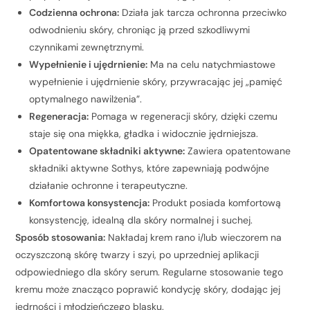
Codzienna ochrona:
Działa jak tarcza ochronna przeciwko
odwodnieniu skóry, chroniąc ją przed szkodliwymi
czynnikami zewnętrznymi.
Wypełnienie i ujędrnienie:
Ma na celu natychmiastowe
wypełnienie i ujędrnienie skóry, przywracając jej „pamięć
optymalnego nawilżenia”.
Regeneracja:
Pomaga w regeneracji skóry, dzięki czemu
staje się ona miękka, gładka i widocznie jędrniejsza.
Opatentowane składniki aktywne:
Zawiera opatentowane
składniki aktywne Sothys, które zapewniają podwójne
działanie ochronne i terapeutyczne.
Komfortowa konsystencja:
Produkt posiada komfortową
konsystencję, idealną dla skóry normalnej i suchej.
Sposób stosowania:
Nakładaj krem rano i/lub wieczorem na
oczyszczoną skórę twarzy i szyi, po uprzedniej aplikacji
odpowiedniego dla skóry serum. Regularne stosowanie tego
kremu może znacząco poprawić kondycję skóry, dodając jej
jędrności i młodzieńczego blasku.