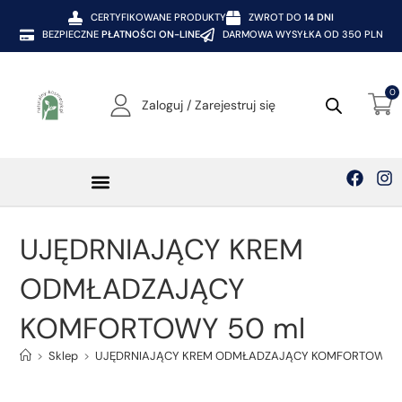
CERTYFIKOWANE PRODUKTY
ZWROT DO
14 DNI
BEZPIECZNE
PŁATNOŚCI ON-LINE
DARMOWA WYSYŁKA OD 350 PLN
0
Zaloguj / Zarejestruj się
UJĘDRNIAJĄCY KREM
ODMŁADZAJĄCY
KOMFORTOWY 50 ml
>
Sklep
>
UJĘDRNIAJĄCY KREM ODMŁADZAJĄCY KOMFORTOWY 5