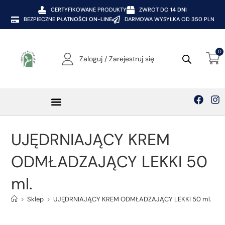
CERTYFIKOWANE PRODUKTY
ZWROT DO
14 DNI
BEZPIECZNE
PŁATNOŚCI ON-LINE
DARMOWA WYSYŁKA OD 350 PLN
0
Zaloguj / Zarejestruj się
UJĘDRNIAJĄCY KREM
ODMŁADZAJĄCY LEKKI 50
ml.
>
Sklep
>
UJĘDRNIAJĄCY KREM ODMŁADZAJĄCY LEKKI 50 ml.