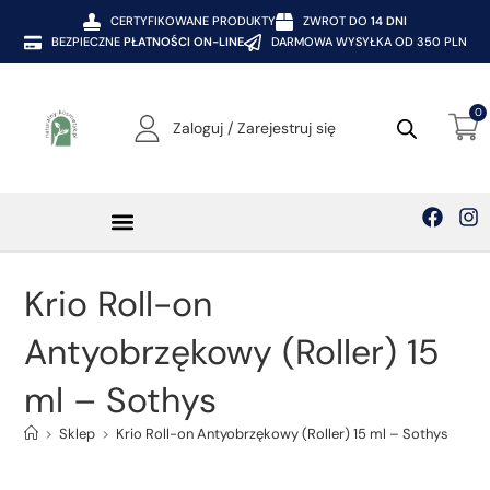
CERTYFIKOWANE PRODUKTY
ZWROT DO
14 DNI
BEZPIECZNE
PŁATNOŚCI ON-LINE
DARMOWA WYSYŁKA OD 350 PLN
0
Zaloguj / Zarejestruj się
Krio Roll-on
Antyobrzękowy (Roller) 15
ml – Sothys
>
Sklep
>
Krio Roll-on Antyobrzękowy (Roller) 15 ml – Sothys