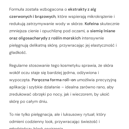
Formuła została wzbogacona o
ekstrakty z alg
czerwonych i brązowych
, które wspierają mikrokrążenie i
redukują zatrzymywanie wody w skórze.
Kofeina
skutecznie
zmniejsza cienie i opuchliznę pod oczami, a
siemię lniane
oraz oligosacharydy z roślin morskich
intensywnie
pielęgnują delikatną skórę, przywracając jej elastyczność i
gładkość.
Regularne stosowanie tego kosmetyku sprawia, że skóra
wokół oczu staje się bardziej jędrna, odżywiona i
wypoczęta.
Poręczna forma roll-on
umożliwia precyzyjną
aplikację i szybkie działanie – idealna zarówno rano, aby
zredukować obrzęki po nocy, jak i wieczorem, by ukoić
skórę po całym dniu.
To nie tylko pielęgnacja, ale i luksusowy rytuał, który
odmieni codzienny look, przywracając świeżość i
młodzieńczy blask spojrzenia.