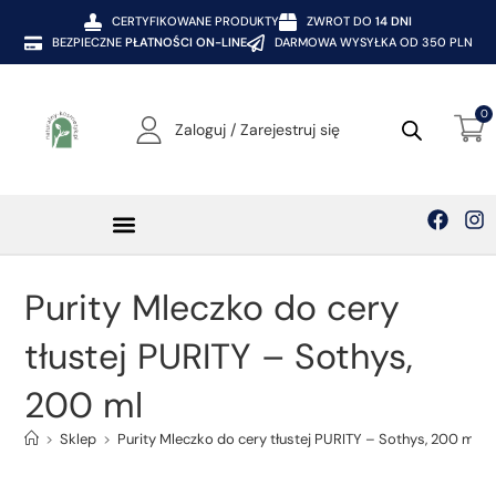
CERTYFIKOWANE PRODUKTY
ZWROT DO
14 DNI
BEZPIECZNE
PŁATNOŚCI ON-LINE
DARMOWA WYSYŁKA OD 350 PLN
0
Zaloguj / Zarejestruj się
Kosmetyki SOTHYS
Purity Mleczko do cery
tłustej PURITY – Sothys,
200 ml
>
Sklep
>
Purity Mleczko do cery tłustej PURITY – Sothys, 200 ml